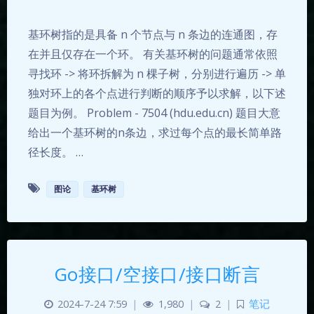
基环树指的是具备 n 个节点与 n 条边的连通图，存
在并且仅存在一个环。 有关基环树的问题通常依照
寻找环 -> 将环拆解为 n 棵子树，分别进行遍历 -> 单
独对环上的各个点进行判断的顺序予以求解，以下述
题目为例。 Problem - 7504 (hdu.edu.cn) 题目大意
给出一个基环树的n条边，求过每个点的最长简单路
径长度。 …
图论
基环树
夜间模式
Go接口/空接口/接口断言
Sans Serif
Serif
2024-7-24 7:59
|
1,980
|
2
|
笔记