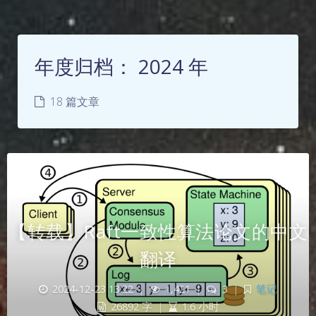
年度归档：
2024 年
18 篇文章
【转载】Raft一致性算法论文的中文
翻译
2024-12-23 13:22
|
1,421
|
3
|
笔记
26892 字
|
1.6 小时