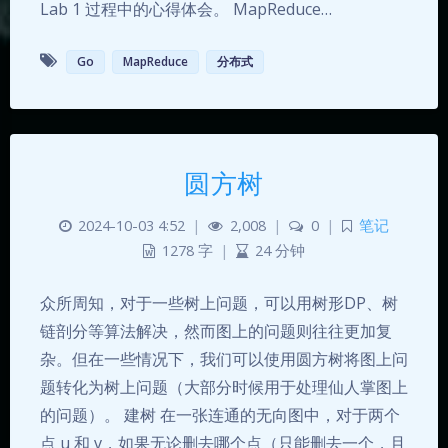
Lab 1 过程中的心得体会。 MapReduce…
Go
MapReduce
分布式
圆方树
2024-10-03 4:52
|
2,008
|
0
|
笔记
1278 字
|
24 分钟
众所周知，对于一些树上问题，可以用树形DP、树
链剖分等算法解决，然而图上的问题则往往更加复
杂。但在一些情况下，我们可以使用圆方树将图上问
题转化为树上问题（大部分时候用于处理仙人掌图上
的问题）。 建树 在一张连通的无向图中，对于两个
点 u 和 v，如果无论删去哪个点（只能删去一个，且