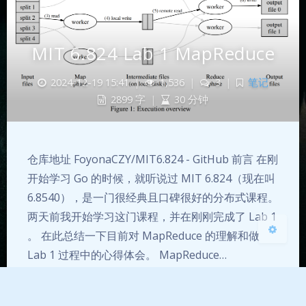
MIT 6.824 Lab 1 MapReduce
夜间模式
2024-12-19 15:41
|
1,536
|
3
|
笔记
2899 字
|
30 分钟
Sans Serif
Serif
浅阴影
深阴影
仓库地址 FoyonaCZY/MIT6.824 - GitHub 前言 在刚
关闭
日落
暗化
灰度
开始学习 Go 的时候，就听说过 MIT 6.824（现在叫
6.8540），是一门很经典且口碑很好的分布式课程。
两天前我开始学习这门课程，并在刚刚完成了 Lab 1
。 在此总结一下目前对 MapReduce 的理解和做
Lab 1 过程中的心得体会。 MapReduce…
Go
MapReduce
分布式