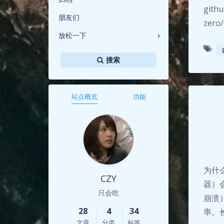
githu
朋友们
zero/
放松一下
搜索
站点概览
功能
为什
CZY
器）
只会吃
崩溃
28
4
34
率。
文章
分类
标签