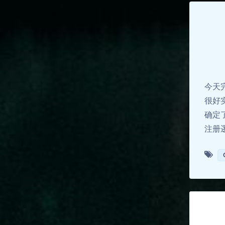
今天
很好
确定
注册逻