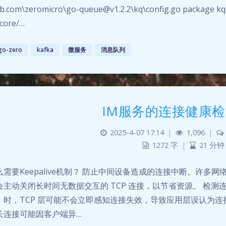
b.com\zeromicro\go-queue@v1.2.2\kq\config.go package kq
core/…
go-zero
kafka
微服务
消息队列
IM服务的连接健康
2025-4-07 17:14
|
1,096
|
1272 字
|
21 分钟
么需要Keepalive机制？ 防止中间设备造成的连接中断。许多网
会主动关闭长时间无数据交互的 TCP 连接，以节省资源。 检
）时，TCP 层可能不会立即感知连接失效，导致应用层误认为连
长连接可能因客户端异…