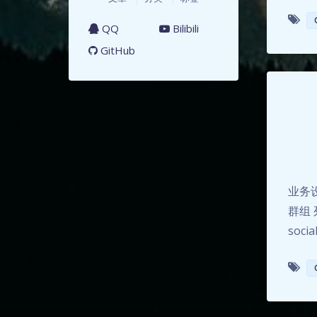
QQ
Bilibili
GitHub
业务
群组 
socia