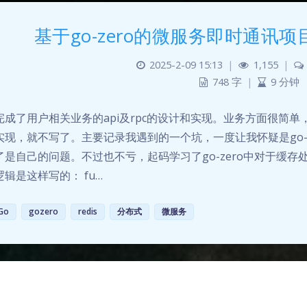
基于go-zero的微服务即时通讯项
2025-2-09 15:13
|
1,155
|
748 字
|
9 分钟
完成了用户相关业务的api及rpc的设计和实现。业务方面很简
实现，就不写了。主要记录我遇到的一个坑，一度让我怀疑是go-
了是自己的问题。不过也不亏，起码学习了go-zero中对于缓存
辑是这样写的： fu…
Go
gozero
redis
分布式
微服务