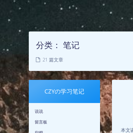
分类：
笔记
21 篇文章
CZYの学习笔记
说说
留言板
本文讲
归档