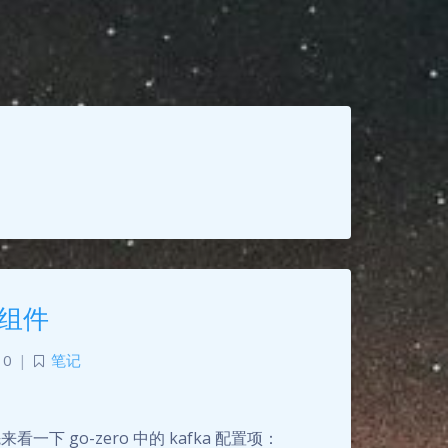
a组件
0
|
笔记
一下 go-zero 中的 kafka 配置项：