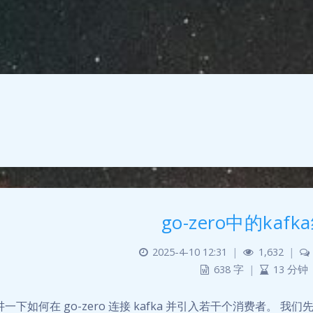
go-zero中的kafk
2025-4-10 12:31
|
1,632
|
638 字
|
13 分钟
一下如何在 go-zero 连接 kafka 并引入若干个消费者。 我们先来看