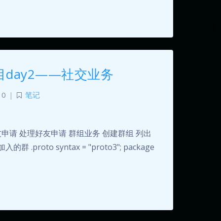
目day2——社交业务
0
|
笔记
友申请 处理好友申请 群组业务 创建群组 列出
to syntax = "proto3"; package