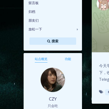
留言板
归档
朋友们
放松一下
搜索
站点概览
功能
今天
下，
Tele
CZY
只会吃