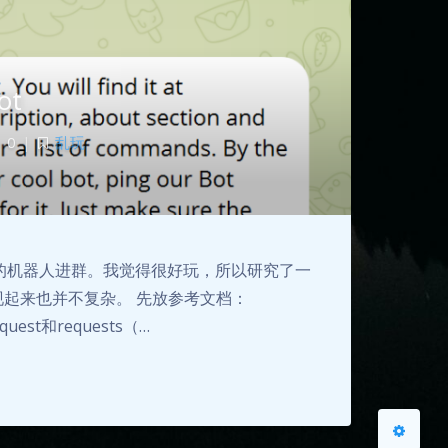
ot
0
|
乱玩
夜间模式
Sans Serif
Serif
浅阴影
深阴影
的机器人进群。我觉得很好玩，所以研究了一
关闭
日落
暗化
灰度
实现起来也并不复杂。 先放参考文档：
request和requests（…