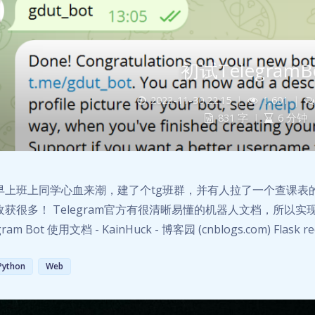
初试TelegramB
2023-11-30 22:15
|
1,601
|
831 字
|
6 分钟
早上班上同学心血来潮，建了个tg班群，并有人拉了一个查课表
收获很多！ Telegram官方有很清晰易懂的机器人文档，所以
gram Bot 使用文档 - KainHuck - 博客园 (cnblogs.com) Flask 
Python
Web