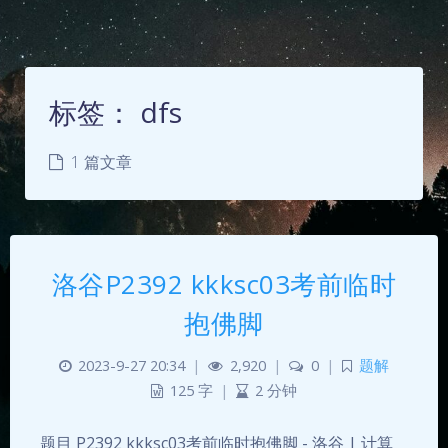
标签：
dfs
1 篇文章
洛谷P2392 kkksc03考前临时
抱佛脚
2023-9-27 20:34
|
2,920
|
0
|
题解
125 字
|
2 分钟
夜间模式
题目 P2392 kkksc03考前临时抱佛脚 - 洛谷 | 计算